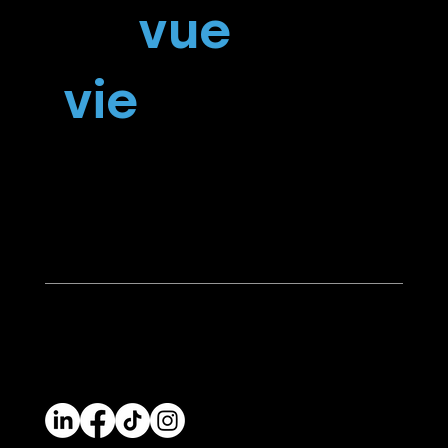
La
vue
, la
vie
!
0783 672 006
Clinique Hamouche, 19B, Val d'hydra, Alger.