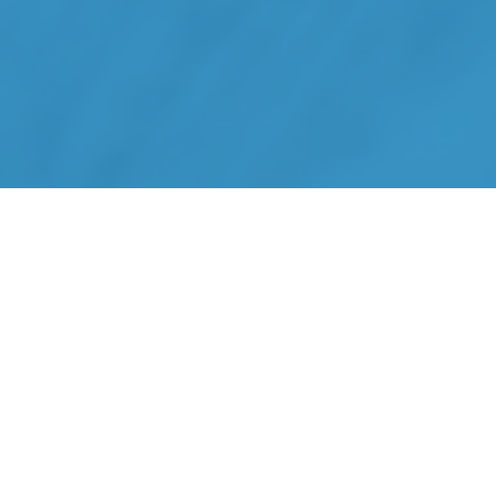
Rejoignez le
Groupe Hamouche
, pour piloter notre
stratégie sur terrain.
Votre mission:
Être le moteur opérationnel et événementiel du groupe :
Imaginer, planifier et exécuter des actions de visibilité
terrain.
Coordonner les équipes marketing, créatives et
techniques.
Donner vie aux marques auprès du public, des étudiants,
des familles et des professionnels.