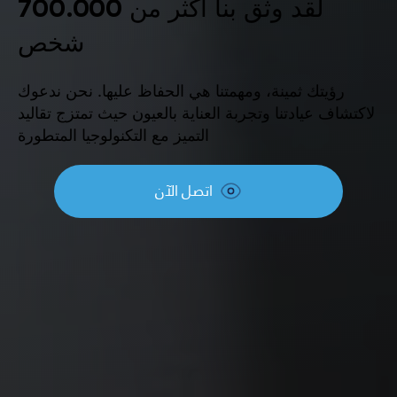
لقد وثق بنا أكثر من 700.000
شخص
رؤيتك ثمينة، ومهمتنا هي الحفاظ عليها. نحن ندعوك
لاكتشاف عيادتنا وتجربة العناية بالعيون حيث تمتزج تقاليد
التميز مع التكنولوجيا المتطورة
اتصل الآن